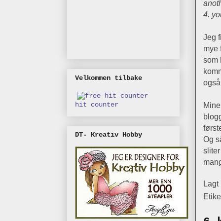
anoth
4. y
Jeg 
mye 
som h
komm
Velkommen tilbake
også 
Mine
hit counter
blog
først
DT- Kreativ Hobby
Og s
slite
mang
Lagt
Etike