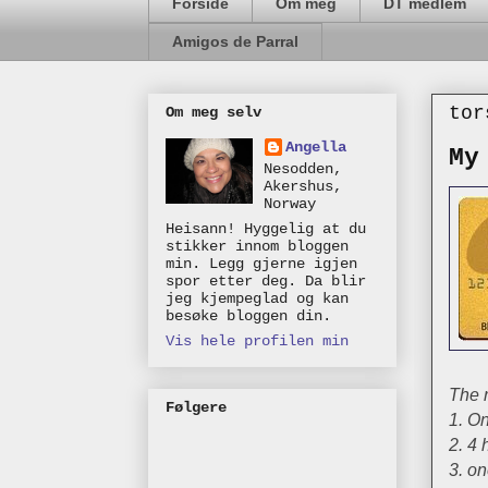
Forside
Om meg
DT medlem
Amigos de Parral
tor
Om meg selv
Angella
My
Nesodden,
Akershus,
Norway
Heisann! Hyggelig at du
stikker innom bloggen
min. Legg gjerne igjen
spor etter deg. Da blir
jeg kjempeglad og kan
besøke bloggen din.
Vis hele profilen min
The r
Følgere
1. On
2. 4 
3. on