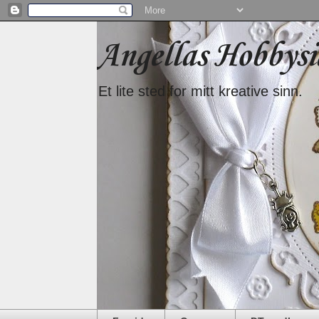
Angellas Hobbysi
Et lite sted for mitt kreative sinn.