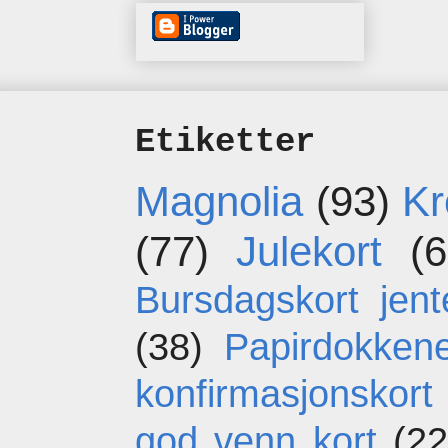
Etiketter
Magnolia
(93)
Kr
(77)
Julekort
(6
Bursdagskort jent
(38)
Papirdokken
konfirmasjonskort
god venn kort
(22