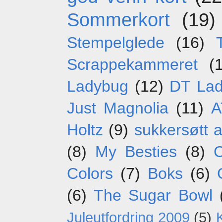
Sommerkort
(19)
Stempelglede
(16)
Scrappekammeret
(
Ladybug
(12)
DT La
Just Magnolia
(11)
A
Holtz
(9)
sukkersøtt 
(8)
My Besties
(8)
C
Colors
(7)
Boks
(6)
(6)
The Sugar Bowl
Juleutfordring 2009
(5)
K