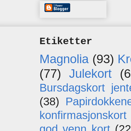
Etiketter
Magnolia
(93)
Kr
(77)
Julekort
(6
Bursdagskort jent
(38)
Papirdokken
konfirmasjonskort
god venn kort
(22