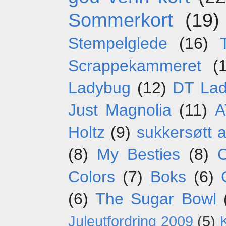
Sommerkort
(19)
Stempelglede
(16)
Scrappekammeret
(
Ladybug
(12)
DT La
Just Magnolia
(11)
A
Holtz
(9)
sukkersøtt 
(8)
My Besties
(8)
C
Colors
(7)
Boks
(6)
(6)
The Sugar Bowl
Juleutfordring 2009
(5)
K