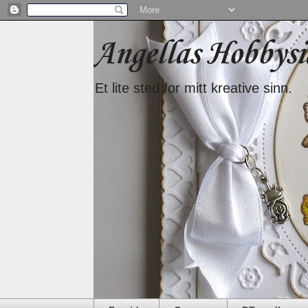
Angellas Hobbysi
Et lite sted for mitt kreative sinn.